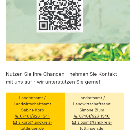
Nutzen Sie Ihre Chancen - nehmen Sie Kontakt
mit uns auf - wir unterstützen Sie gerne!
Landratsamt /
Landratsamt /
Landwirtschaftsamt
Landwirtschaftsamt
Sabine Korb
Simone Blum
Telefon:
(Öffnet in neuem Fenster)
Telefon:
(Öffnet in
07461/926-1341
07461/926-1340
E-Mail:
E-Mail:
s.korb@landkreis-
s.blum@landkreis-
(Öffnet in neuem Fenster)
(Öffnet in ne
tuttlingen.de
tuttlingen.de