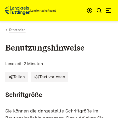
Zum Inhalt springen
Landwirtschaftsamt
Startseite
Benutzungshinweise
Lesezeit: 2 Minuten
Teilen
Text vorlesen
Schriftgröße
Sie können die dargestellte Schriftgröße im
Browser beliebig anpassen. Dazu drücken Sie