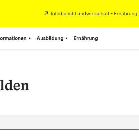
Extern:
Infodienst Landwirtschaft - Ernährung
formationen
Ausbildung
Ernährung
lden